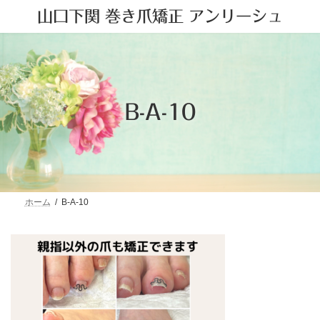
コ
ナ
山口下関 巻き爪矯正 アンリーシュ
ン
ビ
テ
ゲ
ン
ー
ツ
シ
へ
ョ
ス
ン
キ
に
B-A-10
ッ
移
プ
動
ホーム
B-A-10