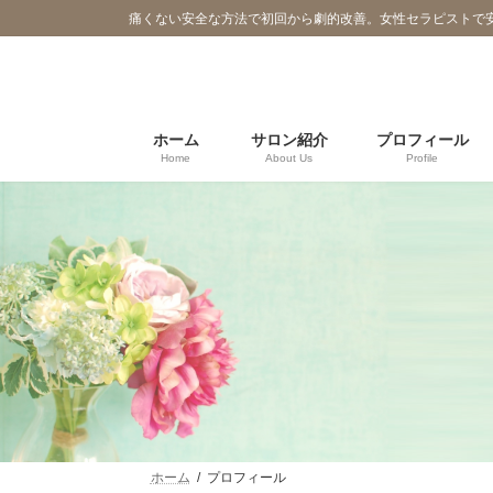
コ
ナ
痛くない安全な方法で初回から劇的改善。女性セラピストで
ン
ビ
テ
ゲ
ン
ー
ツ
シ
へ
ョ
ホーム
サロン紹介
プロフィール
Home
About Us
Profile
ス
ン
キ
に
ッ
移
プ
動
ホーム
プロフィール