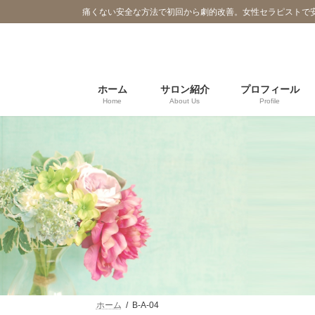
コ
ナ
痛くない安全な方法で初回から劇的改善。女性セラピストで
ン
ビ
テ
ゲ
ン
ー
ツ
シ
へ
ョ
ホーム
サロン紹介
プロフィール
Home
About Us
Profile
ス
ン
キ
に
ッ
移
プ
動
ホーム
B-A-04