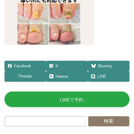
日
時
:
Facebook
X
Bluesky
Threads
Hatena
LINE
LINEで予約
検索