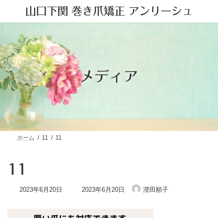
コ
ナ
山口下関 巻き爪矯正 アンリーシュ
ン
ビ
テ
ゲ
ン
ー
ツ
シ
へ
ョ
ス
ン
キ
に
メディア
ッ
移
プ
動
ホーム
11
11
11
最
2023年6月20日
2023年6月20日
澄田順子
終
更
新