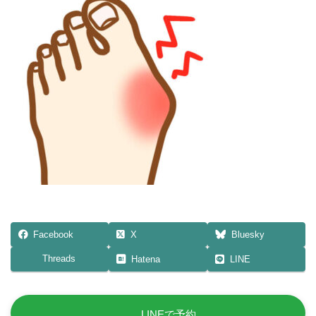
日
時
:
Facebook
X
Bluesky
Threads
Hatena
LINE
LINEで予約