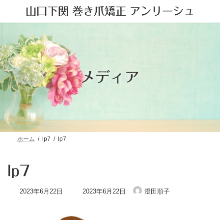
コ
ナ
山口下関 巻き爪矯正 アンリーシュ
ン
ビ
テ
ゲ
ン
ー
ツ
シ
へ
ョ
ス
ン
キ
に
メディア
ッ
移
プ
動
ホーム
lp7
lp7
lp7
最
2023年6月22日
2023年6月22日
澄田順子
終
更
新