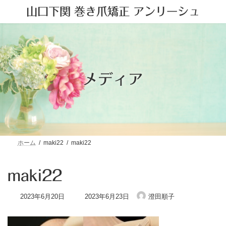
コ
ナ
山口下関 巻き爪矯正 アンリーシュ
ン
ビ
テ
ゲ
ン
ー
ツ
シ
へ
ョ
ス
ン
キ
に
メディア
ッ
移
プ
動
ホーム
maki22
maki22
maki22
最
2023年6月20日
2023年6月23日
澄田順子
終
更
新