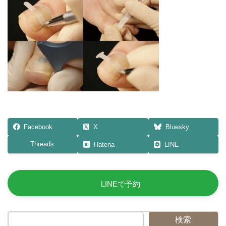
日
時
:
Facebook
X
Bluesky
Threads
Hatena
LINE
LINEで予約
検索