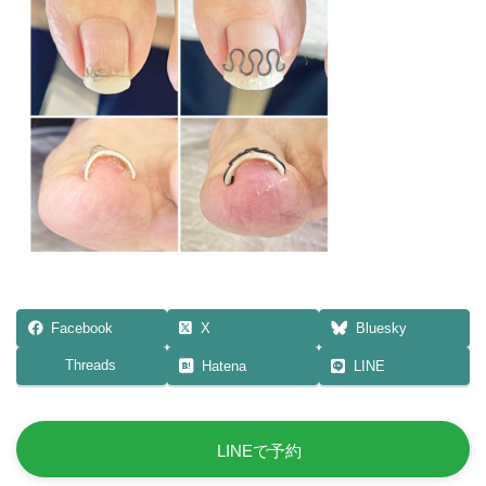
日
時
:
Facebook
X
Bluesky
Threads
Hatena
LINE
LINEで予約