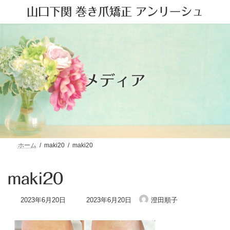
コ
ナ
山口下関 巻き爪矯正 アンリーシュ
ン
ビ
テ
ゲ
ン
ー
ツ
シ
へ
ョ
ス
ン
キ
に
メディア
ッ
移
プ
動
ホーム
maki20
maki20
maki20
最
2023年6月20日
2023年6月20日
澄田順子
終
更
新