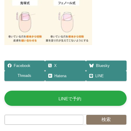
日
時
:
Facebook
X
Bluesky
Threads
Hatena
LINE
LINEで予約
検索