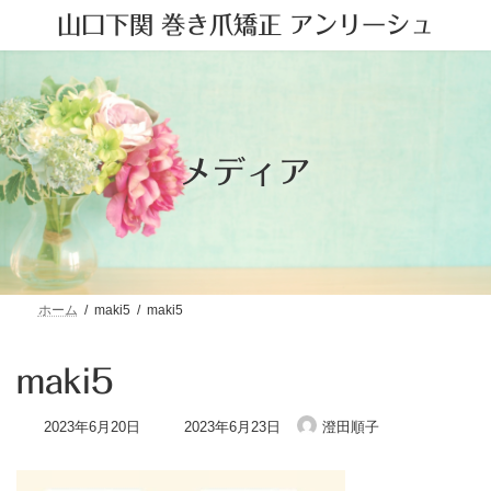
コ
ナ
山口下関 巻き爪矯正 アンリーシュ
ン
ビ
テ
ゲ
ン
ー
ツ
シ
へ
ョ
ス
ン
キ
に
メディア
ッ
移
プ
動
ホーム
maki5
maki5
maki5
最
2023年6月20日
2023年6月23日
澄田順子
終
更
新