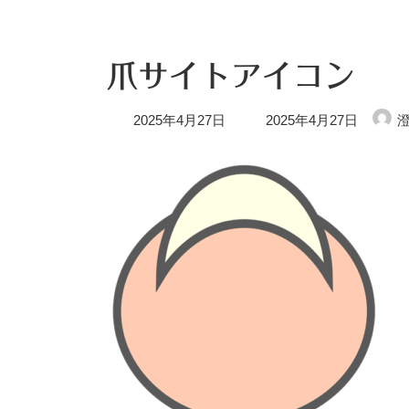
爪サイトアイコン
最
2025年4月27日
2025年4月27日
終
更
新
日
時
: