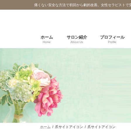
コ
ナ
痛くない安全な方法で初回から劇的改善。女性セラピストで
ン
ビ
テ
ゲ
ン
ー
ツ
シ
へ
ョ
ホーム
サロン紹介
プロフィール
Home
About Us
Profile
ス
ン
キ
に
ッ
移
プ
動
ホーム
爪サイトアイコン
爪サイトアイコン